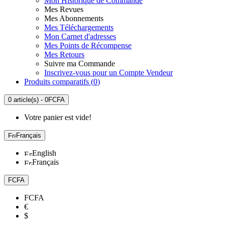
Mon Historique de Commande
Mes Revues
Mes Abonnements
Mes Téléchargements
Mon Carnet d'adresses
Mes Points de Récompense
Mes Retours
Suivre ma Commande
Inscrivez-vous pour un Compte Vendeur
Produits comparatifs (
0
)
0 article(s) - 0FCFA
Votre panier est vide!
Français
English
Français
FCFA
FCFA
€
$