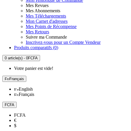
Mon Historique de Commande
Mes Revues
Mes Abonnements
Mes Téléchargements
Mon Carnet d'adresses
Mes Points de Récompense
Mes Retours
Suivre ma Commande
Inscrivez-vous pour un Compte Vendeur
Produits comparatifs (
0
)
0 article(s) - 0FCFA
Votre panier est vide!
Français
English
Français
FCFA
FCFA
€
$