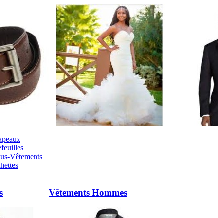
apeaux
feuilles
ous-Vêtements
hettes
s
Vêtements Hommes