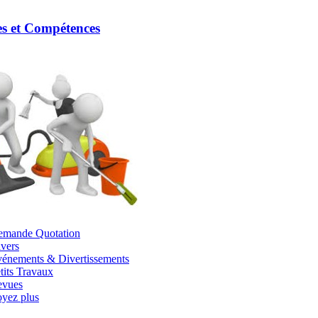
es et Compétences
emande Quotation
vers
énements & Divertissements
tits Travaux
evues
yez plus