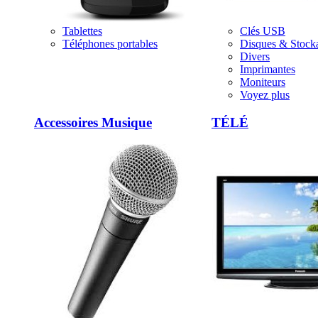
Tablettes
Clés USB
Téléphones portables
Disques & Stock
Divers
Imprimantes
Moniteurs
Voyez plus
Accessoires Musique
TÉLÉ