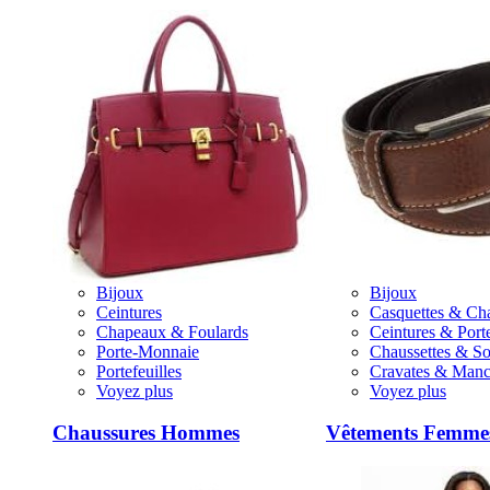
Bijoux
Bijoux
Ceintures
Casquettes & Ch
Chapeaux & Foulards
Ceintures & Porte
Porte-Monnaie
Chaussettes & S
Portefeuilles
Cravates & Manc
Voyez plus
Voyez plus
Chaussures Hommes
Vêtements Femme