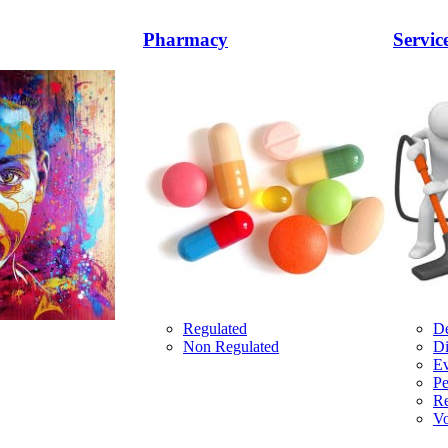
Pharmacy
Servic
Regulated
D
Non Regulated
Di
Ev
Pe
R
Vo