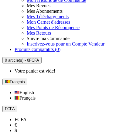
Mon Historique de Commande
Mes Revues
Mes Abonnements
Mes Téléchargements
Mon Carnet d'adresses
Mes Points de Récompense
Mes Retours
Suivre ma Commande
Inscrivez-vous pour un Compte Vendeur
Produits comparatifs (
0
)
0 article(s) - 0FCFA
Votre panier est vide!
Français
English
Français
FCFA
FCFA
€
$