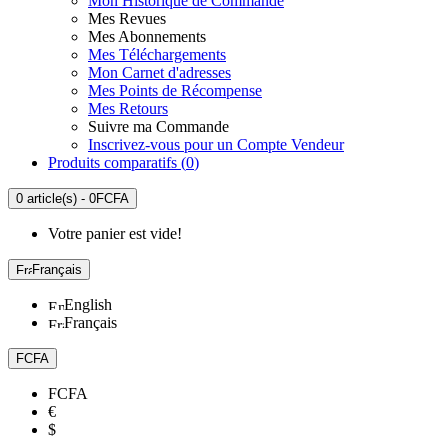
Mon Historique de Commande
Mes Revues
Mes Abonnements
Mes Téléchargements
Mon Carnet d'adresses
Mes Points de Récompense
Mes Retours
Suivre ma Commande
Inscrivez-vous pour un Compte Vendeur
Produits comparatifs (
0
)
0 article(s) - 0FCFA
Votre panier est vide!
Français
English
Français
FCFA
FCFA
€
$