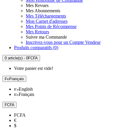
Mon Historique de Commande
Mes Revues
Mes Abonnements
Mes Téléchargements
Mon Carnet d'adresses
Mes Points de Récompense
Mes Retours
Suivre ma Commande
Inscrivez-vous pour un Compte Vendeur
Produits comparatifs (
0
)
0 article(s) - 0FCFA
Votre panier est vide!
Français
English
Français
FCFA
FCFA
€
$