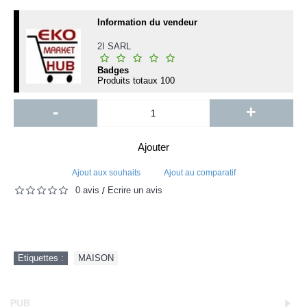
Information du vendeur
2I SARL
Badges
Produits totaux
100
-
+
Ajouter
Ajout aux souhaits
Ajout au comparatif
0 avis
Écrire un avis
/
Etiquettes :
MAISON
PUB