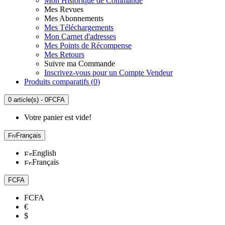
Mon Historique de Commande
Mes Revues
Mes Abonnements
Mes Téléchargements
Mon Carnet d'adresses
Mes Points de Récompense
Mes Retours
Suivre ma Commande
Inscrivez-vous pour un Compte Vendeur
Produits comparatifs (
0
)
0 article(s) - 0FCFA
Votre panier est vide!
Français
English
Français
FCFA
FCFA
€
$