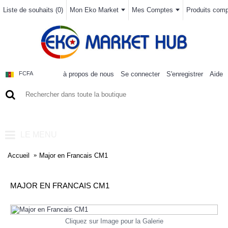
Liste de souhaits (
0
)
Mon Eko Market
Mes Comptes
Produits compa
à propos de nous
Se connecter
S'enregistrer
Aide
FCFA
0 article(s) - 0FCFA
LE MENU
Accueil
Major en Francais CM1
MAJOR EN FRANCAIS CM1
Cliquez sur Image pour la Galerie