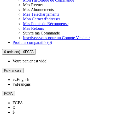
Mon Historique de Commande
Mes Revues
Mes Abonnements
Mes Téléchargements
Mon Carnet d'adresses
Mes Points de Récompense
Mes Retours
Suivre ma Commande
Inscrivez-vous pour un Compte Vendeur
Produits comparatifs (
0
)
0 article(s) - 0FCFA
Votre panier est vide!
Français
English
Français
FCFA
FCFA
€
$