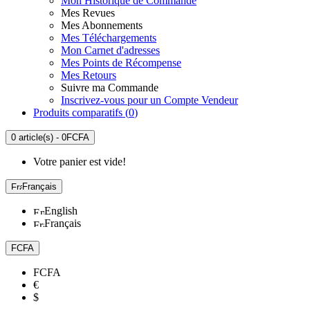
Mon Historique de Commande
Mes Revues
Mes Abonnements
Mes Téléchargements
Mon Carnet d'adresses
Mes Points de Récompense
Mes Retours
Suivre ma Commande
Inscrivez-vous pour un Compte Vendeur
Produits comparatifs (
0
)
0 article(s) - 0FCFA
Votre panier est vide!
Français
English
Français
FCFA
FCFA
€
$