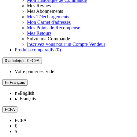
Mon Historique de Commande
Mes Revues
Mes Abonnements
Mes Téléchargements
Mon Carnet d'adresses
Mes Points de Récompense
Mes Retours
Suivre ma Commande
Inscrivez-vous pour un Compte Vendeur
Produits comparatifs (
0
)
0 article(s) - 0FCFA
Votre panier est vide!
Français
English
Français
FCFA
FCFA
€
$