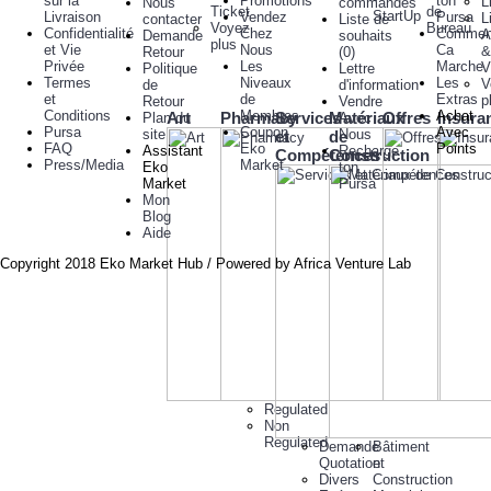
sur la
Promotions
ton
L
Nous
commandes
Ticket
de
StartUp
Livraison
Vendez
Pursa
L
contacter
Liste de
Voyez
Bureau
Confidentialité
Chez
Commen
A
Demande
souhaits
plus
et Vie
Nous
Ca
&
Retour
(
0
)
Privée
Les
Marche
V
Politique
Lettre
Termes
Niveaux
Les
V
de
d'information
et
de
Extras
p
Retour
Vendre
Conditions
Membres
Achat
Art
Pharmacy
Services
Matériaux
Offres
Insura
Plan du
Avec
Pursa
Coupon
Avec
site
Nous
et
de
FAQ
Eko
Points
Assistant
Recharge
Compétences
Construction
Press/Media
Market
Eko
ton
Market
Pursa
Mon
Blog
Aide
Copyright 2018 Eko Market Hub / Powered by Africa Venture Lab
Regulated
Non
Regulated
Demande
Bâtiment
Quotation
et
Divers
Construction