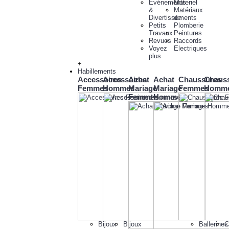
Evénements
Materiel
&
Matériaux
Divertissements
de
Petits
Plomberie
Travaux
Peintures
Revues
Raccords
Voyez
Electriques
plus
+
Habillements
Accessoires
Accessoires
Achat
Achat
Chaussures
Chaus
Femmes
Hommes
Mariage
Mariage
Femmes
Homm
Femmes
Hommes
Bijoux
Bijoux
Ballerines
C