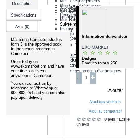
Mes Téléchargements
Description
Mon Carnet d'adresses
Tablettes
Clés
Mes Points de
Téléphones
USB
Récompense
Spécifications
portables
Disques
Mes Retours
&
Suivre ma Commande
Stockages
Avis (0)
Inscrivez-vous pour un
Divers
Compte Vendeur
Imprimantes
Information du vendeur
Produits comparatifs (
0
)
Mastering Computer studies
Moniteurs
form 3 is the approved book
Voyez
EKO MARKET
to the school program in
plus
Cameroon
TÉLÉ
Autres
Badges
produits
Order today on
Produits totaux
256
électroniques
www.ekomarket.cm and have
your items delivered
-
+
anywhere in Cameroon.
You can contact us by
telephone or WhatsApp at
Ajouter
690 802 254 and you can also
pay upon delivery
Ajout aux souhaits
Ajout au comparatif
0 avis
Écrire
/
un avis