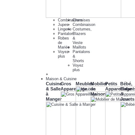
Combinaisons
Chemises
Jupes
Combinaison
Lingerie
Costumes,
Pantalon
Blazers
Robes
&
de
Veste
Mariée
Maillots
Voyez
Pantalons
plus
&
Shorts
Voyez
plus
+
Maison & Cuisine
Cuisine
Gros
Meubles
Mobilier
Petits
Bébé,
& Salle
Appareillage
de
Appareillage
Enfant
à
Maison
&
Manger
Jouets