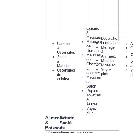
Cuisine
&
Meubles
Décoration
Meubles
Luminaires
Cuisine
A
de
Ménage
&
C
Bureau
&
Ustensiles
E
Meubles
Animaux
Salle
F
de
Meubles
à
S
Chambre
Rideaux
Manger
J
à
Voyez
Ustensiles
V
coucher
plus
de
p
Meubles
cuisine
de
Salon
Papiers
Toilettes
&
Autres
Voyez
plus
Alimentation
Beauté,
&
Santé
Boissons
&
Amour