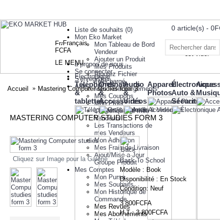
0 article(s) - 
Liste de souhaits (
0
)
Mon Eko Market
Français
Mon Tableau de Bord
Votre panier
FCFA
Vendeur
est vide!
Ajouter un Produit
LE MENU
à propos de nous
Mes Produits
Se connecter
Ajoutez Fichier
Electronique
S'enregistrer
Telechargé
Téléphones
Ordinateurs
Audio
Appareil
Électronique
Access
Aide
Accueil
Mastering Computer studies form 3
Mes Téléchargements
&
&
&
Photos
Auto &
Musiq
Mes Coupons
tablettes
Accessoires
Vidéos
Sécurité
Mon Profil
L’historique de mes
MASTERING COMPUTER STUDIES FORM 3
Vendeurs
Les Transactions de
mes Vendeurs
Mon Adhesion
Mes Frais de Livraison
Ajout/Mise a Jour
Cliquez sur Image pour la Galerie
Back To School
Groupe Produit
Mes Comptes
Modèle :
Book
Mon Pursa
Disponibilité :
En Stock
Mes Souhaits
Condition:
Neuf
Mon Historique de
Commande
3 800FCFA
Mes Revues
H.T : 3 800FCFA
Mes Abonnements