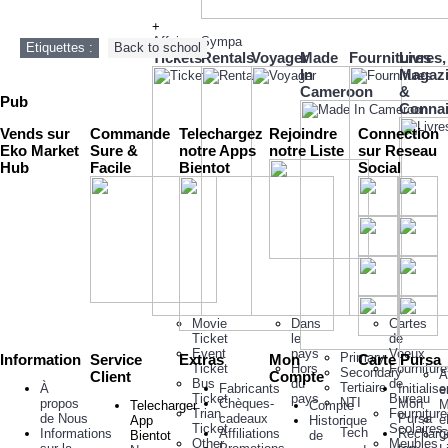
+
Affaires Sympa
Etiquettes :
Back to school
Tickets
Rentals
Voyager
Made
Fournitures
Livres,
In
Magaz
Cameroon
&
Pub
Conna
Vends sur
Commande
Telechargez
Rejoindre
Connection
Eko Market
Sure &
notre Apps
notre Liste
sur Reseau
Hub
Facile
Bientot
Social
Movie
Dans
Cartes
Ticket
le
de
Event
pays
Voeux
Primary
Information
Service
Extras
Mon
Carte Pursa
Ticket
Hors
Fournitur
Secondary
A
Client
Compte
Bus
du
de
Tertiaire
À
Fabricants
Initialise
e
Ticket
pays
Bureau
NTI
propos
Chèques-
Mon
M
Telecharger
Compte
Trian
Fournitur
-
de Nous
cadeaux
Pursa
e
App
Historique
Ticket
Scolaires
Tech
Informations
Affiliations
Recharg
G
Bientot
de
Other
Meubles
-