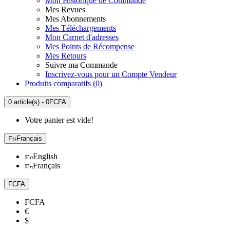
Mon Historique de Commande
Mes Revues
Mes Abonnements
Mes Téléchargements
Mon Carnet d'adresses
Mes Points de Récompense
Mes Retours
Suivre ma Commande
Inscrivez-vous pour un Compte Vendeur
Produits comparatifs (
0
)
0 article(s) - 0FCFA
Votre panier est vide!
Français
English
Français
FCFA
FCFA
€
$