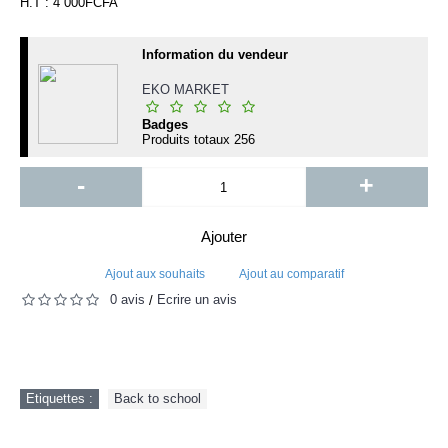
H.T : 4 000FCFA
Information du vendeur
EKO MARKET
Badges
Produits totaux
256
-
+
Ajouter
Ajout aux souhaits
Ajout au comparatif
0 avis
Écrire un avis
/
Etiquettes :
Back to school