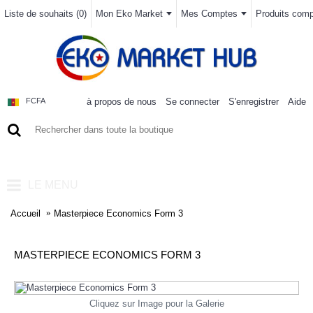
Liste de souhaits (
0
)
Mon Eko Market
Mes Comptes
Produits compa
à propos de nous
Se connecter
S'enregistrer
Aide
FCFA
0 article(s) - 0FCFA
LE MENU
Accueil
Masterpiece Economics Form 3
MASTERPIECE ECONOMICS FORM 3
Cliquez sur Image pour la Galerie