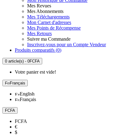
Mon Historique de Commande
Mes Revues
Mes Abonnements
Mes Téléchargements
Mon Carnet d'adresses
Mes Points de Récompense
Mes Retours
Suivre ma Commande
Inscrivez-vous pour un Compte Vendeur
Produits comparatifs (
0
)
0 article(s) - 0FCFA
Votre panier est vide!
Français
English
Français
FCFA
FCFA
€
$