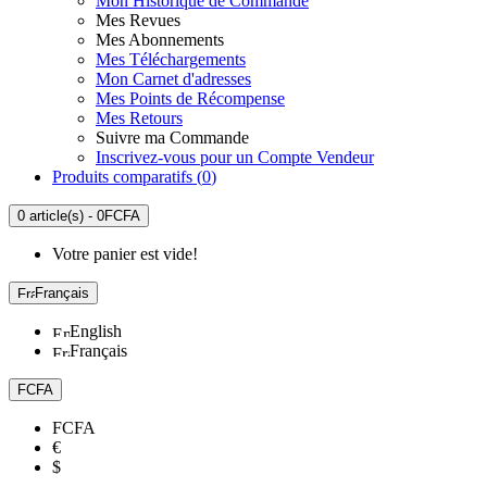
Mon Historique de Commande
Mes Revues
Mes Abonnements
Mes Téléchargements
Mon Carnet d'adresses
Mes Points de Récompense
Mes Retours
Suivre ma Commande
Inscrivez-vous pour un Compte Vendeur
Produits comparatifs (
0
)
0 article(s) - 0FCFA
Votre panier est vide!
Français
English
Français
FCFA
FCFA
€
$