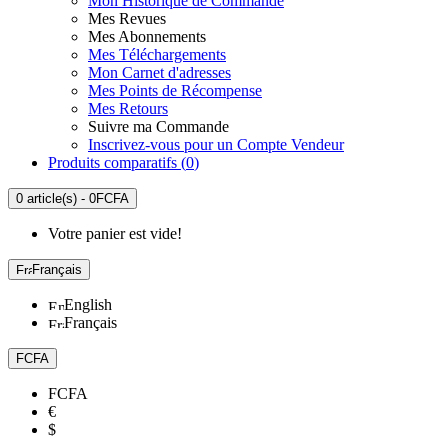
Mon Historique de Commande
Mes Revues
Mes Abonnements
Mes Téléchargements
Mon Carnet d'adresses
Mes Points de Récompense
Mes Retours
Suivre ma Commande
Inscrivez-vous pour un Compte Vendeur
Produits comparatifs (
0
)
0 article(s) - 0FCFA
Votre panier est vide!
Français
English
Français
FCFA
FCFA
€
$