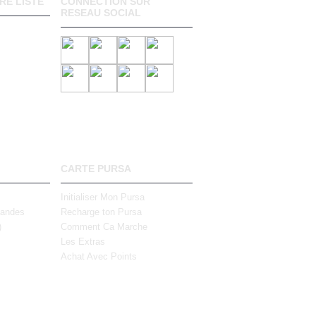
RE LISTE
CONNECTION SUR
RESEAU SOCIAL
CARTE PURSA
Initialiser Mon Pursa
mandes
Recharge ton Pursa
)
Comment Ca Marche
Les Extras
Achat Avec Points