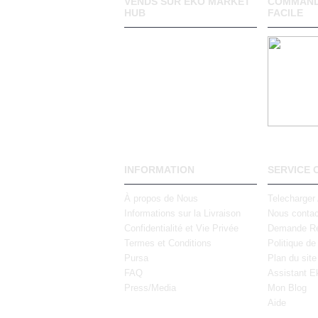
VENDS SUR EKO MARKET
COMMAND
HUB
FACILE
INFORMATION
SERVICE 
À propos de Nous
Telecharger
Informations sur la Livraison
Nous contac
Confidentialité et Vie Privée
Demande Re
Termes et Conditions
Politique de
Pursa
Plan du site
FAQ
Assistant E
Press/Media
Mon Blog
Aide