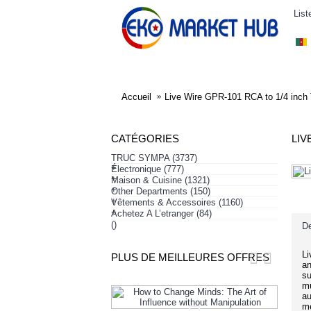
List
ELECTRONIQUE
AFFAIRES SYMPA
HABI
Accueil
Live Wire GPR-101 RCA to 1/4 inch 
CATÉGORIES
LIV
TRUC SYMPA
(3737)
+
Électronique
(777)
+
Maison & Cuisine
(1321)
+
Other Departments
(150)
+
Vêtements & Accessoires
(1160)
+
Achetez A L’etranger
(84)
()
De
Li
PLUS DE MEILLEURES OFFRES
an
su
mu
au
me