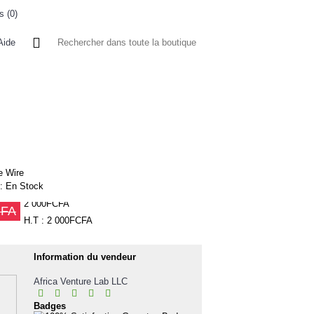
s (
0
)
0 article(s) - 0FCFA
Aide
 A L'ETRANGER
BONNE AFFAIRES
VENDEURS
e Wire
 :
En Stock
2 000FCFA
CFA
H.T : 2 000FCFA
Information du vendeur
Africa Venture Lab LLC
Badges