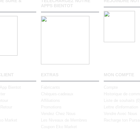
E SURE &
TELECHARGEZ NOTRE
REJOINDRE NOT
APPS BIENTOT
CLIENT
EXTRAS
MON COMPTE
 App Bientot
Fabricants
Compte
ter
Chèques-cadeaux
Historique de com
tour
Affiliations
Liste de souhaits (
0
 Retour
Promotions
Lettre d'information
Vendez Chez Nous
Vendre Avec Nous
ko Market
Les Niveaux de Membres
Recharge ton Pursa
Coupon Eko Market