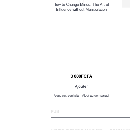
How to Change Minds: The Art of
Influence without Manipulation
 English Language for
 lower and upper six
000FCFA
3 000FCFA
Ajouter
Ajouter
its
Ajout au comparatif
Ajout aux souhaits
Ajout au comparatif
PUB