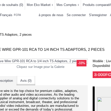
e de souhaits (
0
)
Mon Eko Market
Mes Comptes
Produits comparatif
Français
à propos de nous
Se connecter
S'enregistrer
FCFA
LLEMENTS
MAISON & CUISINE
AUTRE DEPARTEMENTS
ACHAT
TS Adaptors, 2 pieces
E WIRE GPR-101 RCA TO 1/4 INCH TS ADAPTORS, 2 PIECES
Modèle :
Liv
-33%
Disponibilité
Cliquez sur Image pour la Galerie
3 000F
scription
Avis (0)
ve wire is the top choice for premium cables, adaptors,
d other audio and video accessories. As the leading
pplier of analog and digital connectivity solutions to the
sical instrument, broadcast, theater, and professional
dio/ video industries, our products are manufactured to
et or exceed the demands of today’s professional.