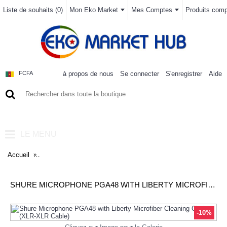
Liste de souhaits (
0
)
Mon Eko Market
Mes Comptes
Produits compa
à propos de nous
Se connecter
S'enregistrer
Aide
FCFA
0 article(s) - 0FCFA
LE MENU
Accueil
Shure Microphone PGA48 with Liberty Microfiber Cleaning Clot
SHURE MICROPHONE PGA48 WITH LIBERTY MICROFIBER CLEANING CLOTH (XLR-XLR CABLE)
-10%