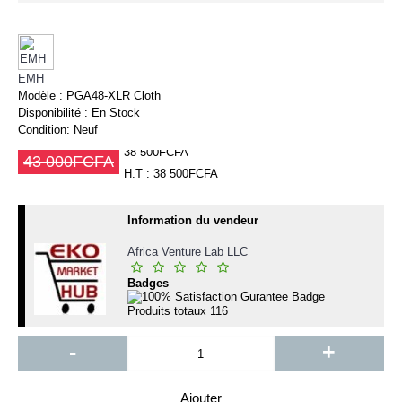
EMH
Modèle :
PGA48-XLR Cloth
Disponibilité :
En Stock
Condition:
Neuf
38 500FCFA
43 000FCFA
H.T : 38 500FCFA
Information du vendeur
Africa Venture Lab LLC
Badges
Produits totaux
116
-
+
Ajouter