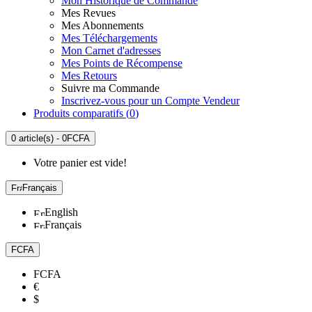
Mon Historique de Commande
Mes Revues
Mes Abonnements
Mes Téléchargements
Mon Carnet d'adresses
Mes Points de Récompense
Mes Retours
Suivre ma Commande
Inscrivez-vous pour un Compte Vendeur
Produits comparatifs (
0
)
0 article(s) - 0FCFA
Votre panier est vide!
Français
English
Français
FCFA
FCFA
€
$