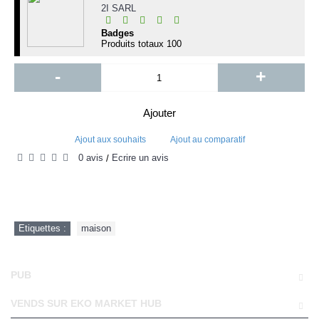
2I SARL
Badges
Produits totaux
100
-
+
Ajouter
Ajout aux souhaits
Ajout au comparatif
0 avis
Écrire un avis
/
Etiquettes :
maison
PUB
VENDS SUR EKO MARKET HUB