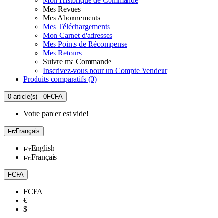
Mon Historique de Commande
Mes Revues
Mes Abonnements
Mes Téléchargements
Mon Carnet d'adresses
Mes Points de Récompense
Mes Retours
Suivre ma Commande
Inscrivez-vous pour un Compte Vendeur
Produits comparatifs (
0
)
0 article(s) - 0FCFA
Votre panier est vide!
Français
English
Français
FCFA
FCFA
€
$