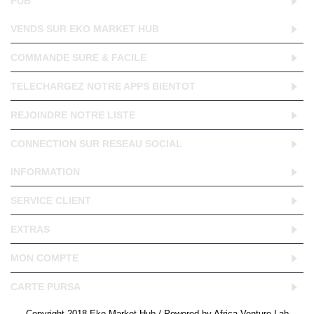
PUB
VENDS SUR EKO MARKET HUB
COMMANDE SURE & FACILE
TELECHARGEZ NOTRE APPS BIENTOT
REJOINDRE NOTRE LISTE
CONNECTION SUR RESEAU SOCIAL
INFORMATION
SERVICE CLIENT
EXTRAS
MON COMPTE
CARTE PURSA
Copyright 2018 Eko Market Hub / Powered by Africa Venture Lab