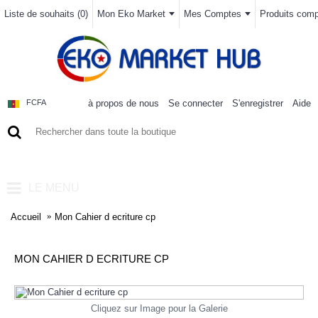
Liste de souhaits (
0
)
Mon Eko Market
Mes Comptes
Produits compa
à propos de nous
Se connecter
S'enregistrer
Aide
FCFA
0 article(s) - 0FCFA
LE MENU
Accueil
Mon Cahier d ecriture cp
MON CAHIER D ECRITURE CP
Cliquez sur Image pour la Galerie