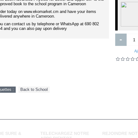
AND 1 HOMME
proved book to the school program in Cameroon
j ai failli te dire-je t aime federico
moccia
der today on www.ekomarket.cm and have your items
livered anywhere in Cameroon.
u can contact us by telephone or WhatsApp at 690 802
4 and you can also pay upon delivery
-
Aj
6 000FCFA
0FCFA
Ajouter
Ajouter
quettes :
Back to School
Ajout aux souhaits
Ajout au comparatif
Ajout aux souhaits
Ajout au comparatif
E SURE &
TELECHARGEZ NOTRE
REJOINDRE NOT