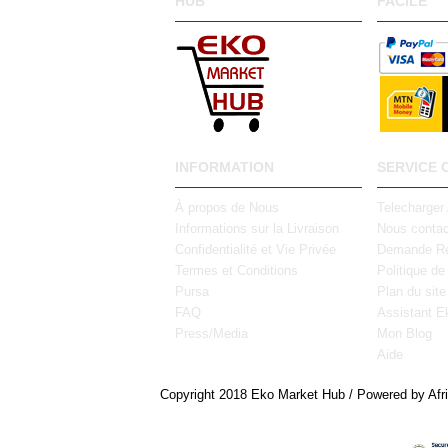
HUB
FACILE
INFORMATION
SERVICE 
À propos de Nous
Telecharger
Informations sur la Livraison
Nous contac
Confidentialité et Vie Privée
Demande Re
Termes et Conditions
Politique de
Pursa
Plan du site
FAQ
Assistant E
Press/Media
Mon Blog
Aide
Copyright 2018 Eko Market Hub / Powered by Afr