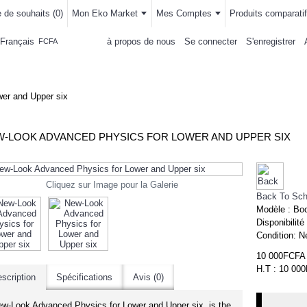
e de souhaits (
0
)
Mon Eko Market
Mes Comptes
Produits comparatif
Français
à propos de nous
Se connecter
S'enregistrer
FCFA
LLEMENTS
MAISON & CUISINE
AUTRE DEPARTEMENTS
ACHAT
er and Upper six
-LOOK ADVANCED PHYSICS FOR LOWER AND UPPER SIX
Cliquez sur Image pour la Galerie
Back To Sch
Modèle :
Bo
Disponibilité
Condition:
N
10 000FCFA
H.T : 10 00
scription
Spécifications
Avis (0)
w-Look Advanced Physics for Lower and Upper six is the