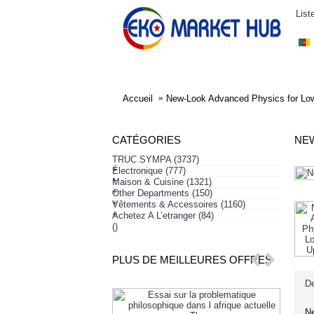
List
ELECTRONIQUE
AFFAIRES SYMPA
HABI
Accueil
New-Look Advanced Physics for Low
CATÉGORIES
NEW
TRUC SYMPA
(3737)
+
Électronique
(777)
+
Maison & Cuisine
(1321)
+
Other Departments
(150)
+
Vêtements & Accessoires
(1160)
+
Achetez A L’etranger
(84)
()
PLUS DE MEILLEURES OFFRES
De
Ne