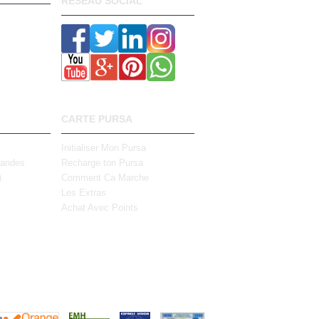
RESEAU SOCIAL
CARTE PURSA
Initialiser Mon Pursa
mandes
Recharge ton Pursa
)
Comment Ca Marche
Les Extras
Achat Avec Points