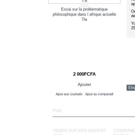
ap
lons aiguilles dames -
Essai sur la problematique
Or
- pointure 39 - marque
philosophique dans l afrique actuelle
de
IKIZ
Tle
Yo
25
 000FCFA
2 000FCFA
Ajouter
Ajouter
Eti
its
Ajout au comparatif
Ajout aux souhaits
Ajout au comparatif
PUB
VENDS SUR EKO MARKET
COMMAND