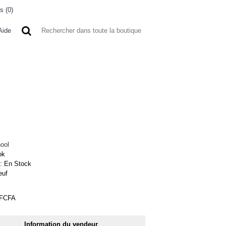
s (
0
)
0 article(s) - 0FCFA
Aide
 A L'ETRANGER
BONNE AFFAIRES
VENDEURS
ool
ok
 :
En Stock
euf
0FCFA
-10%
Information du vendeur