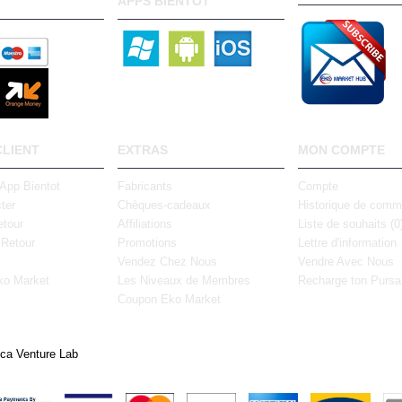
APPS BIENTOT
CLIENT
EXTRAS
MON COMPTE
 App Bientot
Fabricants
Compte
ter
Chèques-cadeaux
Historique de com
tour
Affiliations
Liste de souhaits (
0
 Retour
Promotions
Lettre d'information
Vendez Chez Nous
Vendre Avec Nous
ko Market
Les Niveaux de Membres
Recharge ton Pursa
Coupon Eko Market
ica Venture Lab