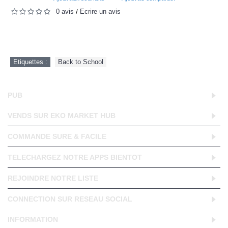
0 avis
Écrire un avis
/
Etiquettes :
Back to School
PUB
VENDS SUR EKO MARKET HUB
COMMANDE SURE & FACILE
TELECHARGEZ NOTRE APPS BIENTOT
REJOINDRE NOTRE LISTE
CONNECTION SUR RESEAU SOCIAL
INFORMATION