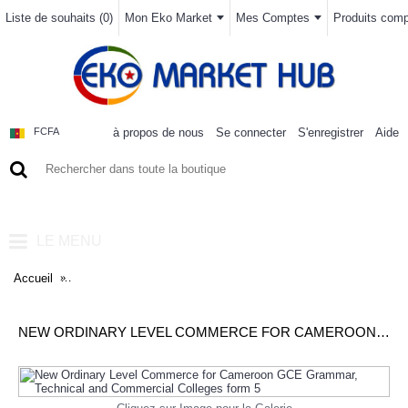
Liste de souhaits (
0
)
Mon Eko Market
Mes Comptes
Produits compa
à propos de nous
Se connecter
S'enregistrer
Aide
FCFA
0 article(s) - 0FCFA
LE MENU
Accueil
New Ordinary Level Commerce for Cameroon GCE Grammar, Tec
NEW ORDINARY LEVEL COMMERCE FOR CAMEROON GCE GRAMMAR, TECHNICAL AND COMMERCIAL COLLEGES FORM 5