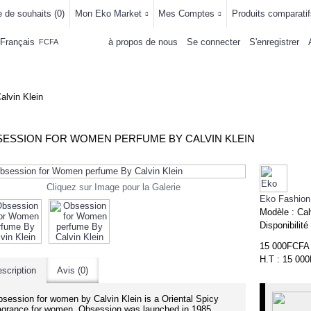
e de souhaits (
0
)
Mon Eko Market
Mes Comptes
Produits comparatif
Français
à propos de nous
Se connecter
S'enregistrer
FCFA
LLEMENTS
MAISON & CUISINE
AUTRE DEPARTEMENTS
ACHAT
lvin Klein
ESSION FOR WOMEN PERFUME BY CALVIN KLEIN
Cliquez sur Image pour la Galerie
Eko Fashion
Modèle :
Cal
Disponibilité
15 000FCFA
H.T : 15 00
scription
Avis (0)
-1
session for women by Calvin Klein is a Oriental Spicy
agrance for women. Obsession was launched in 1985.