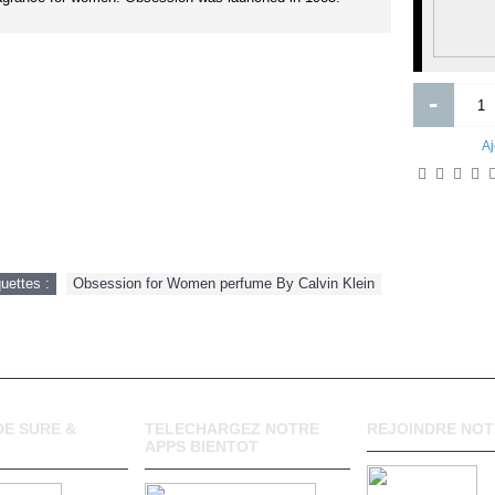
Brother Tn430 Cartouche de tone
3000pages noir
kacine mylan 500 mg, poudre pour
ution injectable, boîte de 20 flacons
poudre + ampoules de solvant de 4
-
ml
4 000FCFA
12 500FCFA
14 000FCFA
Aj
Ajouter
Ajouter
Ajout aux souhaits
Ajout au comparatif
Ajout aux souhaits
Ajout au comparatif
quettes :
Obsession for Women perfume By Calvin Klein
E SURE &
TELECHARGEZ NOTRE
REJOINDRE NOT
APPS BIENTOT