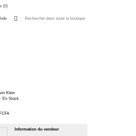
s (
0
)
0 article(s) - 0FCFA
Aide
 A L'ETRANGER
BONNE AFFAIRES
VENDEURS
vin Klein
 :
En Stock
0FCFA
Information du vendeur
1%