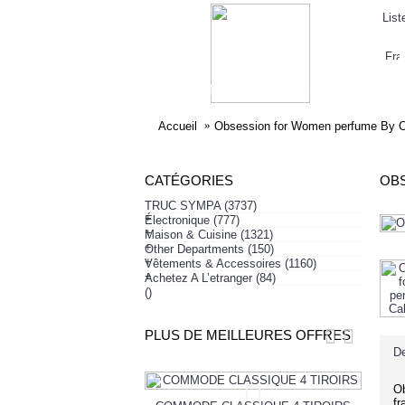
List
ELECTRONIQUE
AFFAIRES SYMPA
HABI
Accueil
Obsession for Women perfume By Ca
CATÉGORIES
OBS
TRUC SYMPA
(3737)
+
Électronique
(777)
+
Maison & Cuisine
(1321)
+
Other Departments
(150)
+
Vêtements & Accessoires
(1160)
+
Achetez A L’etranger
(84)
()
PLUS DE MEILLEURES OFFRES
De
Ob
fr