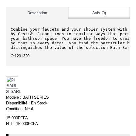
Description
Avis (0)
Combine your faucets and your shower system with acc
by Cesti®. Clean lines in familiar ways that persona
your bathroom space. You have the freedom to create 
so that in every detail you find the particular beau
distinguishes the value of the selection Bath Serie
Ct1201320
2I SARL
Modèle :
BATH SERIES
Disponibilité :
En Stock
Condition:
Neuf
15 000FCFA
H.T : 15 000FCFA