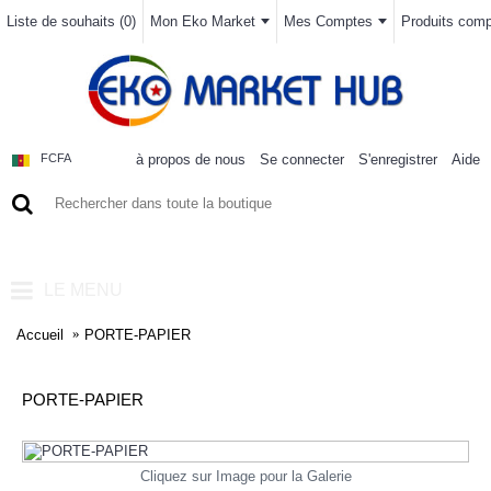
Liste de souhaits (
0
)
Mon Eko Market
Mes Comptes
Produits compa
à propos de nous
Se connecter
S'enregistrer
Aide
FCFA
0 article(s) - 0FCFA
LE MENU
Accueil
PORTE-PAPIER
PORTE-PAPIER
Cliquez sur Image pour la Galerie