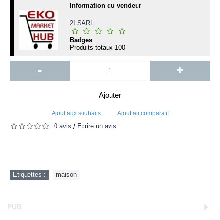
Information du vendeur
2I SARL
Badges
Produits totaux
100
-
+
Ajouter
Ajout aux souhaits
Ajout au comparatif
0 avis
Écrire un avis
/
Etiquettes :
maison
PUB