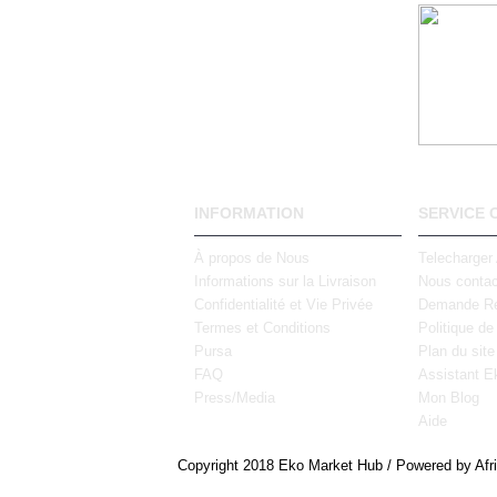
INFORMATION
SERVICE 
À propos de Nous
Telecharger
Informations sur la Livraison
Nous contac
Confidentialité et Vie Privée
Demande Re
Termes et Conditions
Politique de
Pursa
Plan du site
FAQ
Assistant E
Press/Media
Mon Blog
Aide
Copyright 2018 Eko Market Hub / Powered by Afr