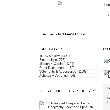
List
ELECTRONIQUE
AFFAIRES SYMPA
HABI
Accueil
R03 AAA*4 LONGLIFE
CATÉGORIES
R03
TRUC SYMPA
(3737)
+
Électronique
(777)
+
Maison & Cuisine
(1321)
+
Other Departments
(150)
+
Vêtements & Accessoires
(1160)
+
Achetez A L’etranger
(84)
()
De
PLUS DE MEILLEURES OFFRES
Po
L