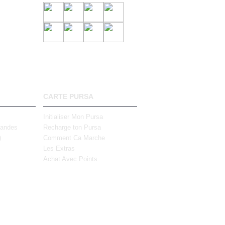
CARTE PURSA
Initialiser Mon Pursa
mandes
Recharge ton Pursa
)
Comment Ca Marche
Les Extras
Achat Avec Points