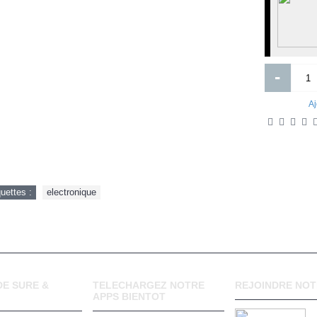
Out Of Stock
Miroirs LED 60 fois 80cm
COMBINAISON MATELOTS AVE
VOILE
-
Aj
75 000FCFA
7 500FCFA
8 000FCFA
Ajouter
Ajouter
Ajout aux souhaits
Ajout au comparatif
Ajout aux souhaits
Ajout au comparatif
quettes :
electronique
E SURE &
TELECHARGEZ NOTRE
REJOINDRE NOT
APPS BIENTOT