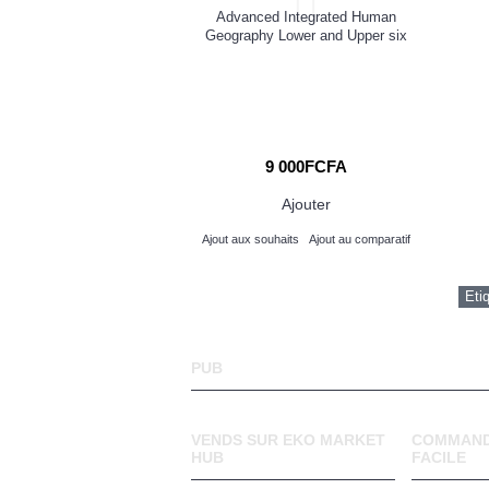
ess Review on Pricing
Advanced Integrated Human
Geography Lower and Upper six
000FCFA
9 000FCFA
Ajouter
Ajouter
its
Ajout au comparatif
Ajout aux souhaits
Ajout au comparatif
Eti
PUB
VENDS SUR EKO MARKET
COMMAND
HUB
FACILE