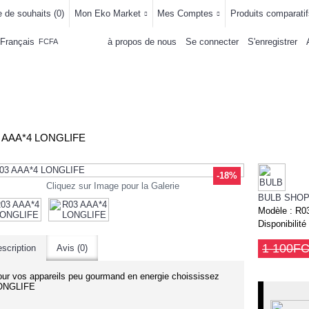
e de souhaits (
0
)
Mon Eko Market
Mes Comptes
Produits comparatif
Français
à propos de nous
Se connecter
S'enregistrer
FCFA
LLEMENTS
MAISON & CUISINE
AUTRE DEPARTEMENTS
ACHAT
 AAA*4 LONGLIFE
-18%
Cliquez sur Image pour la Galerie
BULB SHO
Modèle :
R0
Disponibilité
1 100F
scription
Avis (0)
ur vos appareils peu gourmand en energie choississez
ONGLIFE
-