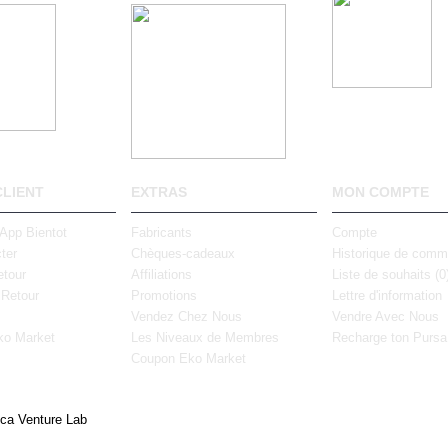
CLIENT
EXTRAS
MON COMPTE
 App Bientot
Fabricants
Compte
ter
Chèques-cadeaux
Historique de com
tour
Affiliations
Liste de souhaits (
0
 Retour
Promotions
Lettre d'information
Vendez Chez Nous
Vendre Avec Nous
ko Market
Les Niveaux de Membres
Recharge ton Pursa
Coupon Eko Market
ica Venture Lab