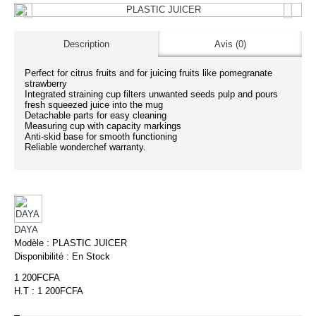
Description
Avis (0)
Perfect for citrus fruits and for juicing fruits like pomegranate
strawberry
Integrated straining cup filters unwanted seeds pulp and pours
fresh squeezed juice into the mug
Detachable parts for easy cleaning
Measuring cup with capacity markings
Anti-skid base for smooth functioning
Reliable wonderchef warranty.
DAYA
Modèle :
PLASTIC JUICER
Disponibilité :
En Stock
1 200FCFA
H.T : 1 200FCFA