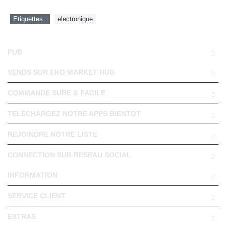
Etiquettes :
electronique
PUB
VENDS SUR EKO MARKET HUB
COMMANDE SURE & FACILE
TELECHARGEZ NOTRE APPS BIENTOT
REJOINDRE NOTRE LISTE
CONNECTION SUR RESEAU SOCIAL
INFORMATION
SERVICE CLIENT
EXTRAS