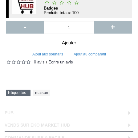
Badges
Produits totaux
100
-
+
Ajouter
Ajout aux souhaits
Ajout au comparatif
0 avis
Écrire un avis
/
Etiquettes :
maison
PUB
VENDS SUR EKO MARKET HUB
COMMANDE SURE & FACILE