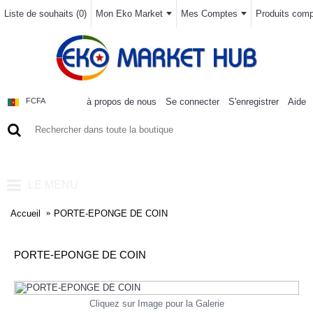
Liste de souhaits (
0
)
Mon Eko Market
Mes Comptes
Produits compa
à propos de nous
Se connecter
S'enregistrer
Aide
FCFA
0 article(s) - 0FCFA
LE MENU
Accueil
PORTE-EPONGE DE COIN
PORTE-EPONGE DE COIN
Cliquez sur Image pour la Galerie