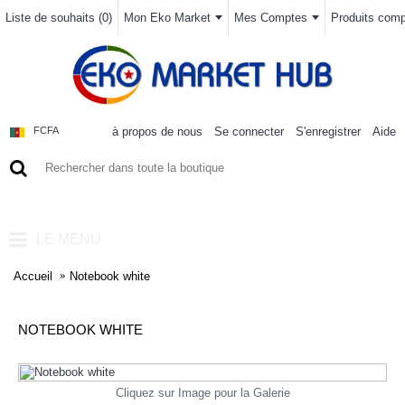
Liste de souhaits (
0
)
Mon Eko Market
Mes Comptes
Produits compa
à propos de nous
Se connecter
S'enregistrer
Aide
FCFA
0 article(s) - 0FCFA
LE MENU
Accueil
Notebook white
NOTEBOOK WHITE
Cliquez sur Image pour la Galerie