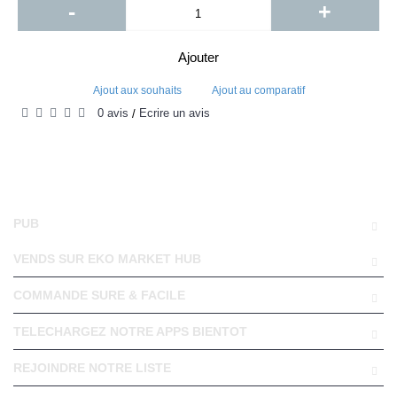
-
+
Ajouter
Ajout aux souhaits
Ajout au comparatif
0 avis
Écrire un avis
/
PUB
VENDS SUR EKO MARKET HUB
COMMANDE SURE & FACILE
TELECHARGEZ NOTRE APPS BIENTOT
REJOINDRE NOTRE LISTE