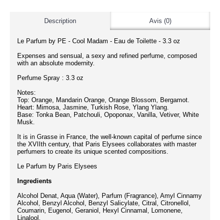
Description
Avis (0)
Le Parfum by PE - Cool Madam - Eau de Toilette - 3.3 oz
Expenses and sensual, a sexy and refined perfume, composed
with an absolute modernity.
Perfume Spray : 3.3 oz
Notes:
Top: Orange, Mandarin Orange, Orange Blossom, Bergamot.
Heart: Mimosa, Jasmine, Turkish Rose, Ylang Ylang.
Base: Tonka Bean, Patchouli, Opoponax, Vanilla, Vetiver, White
Musk.
It is in Grasse in France, the well-known capital of perfume since
the XVIIth century, that Paris Elysees collaborates with master
perfumers to create its unique scented compositions.
Le Parfum by Paris Elysees
Ingredients
Alcohol Denat, Aqua (Water), Parfum (Fragrance), Amyl Cinnamy
Alcohol, Benzyl Alcohol, Benzyl Salicylate, Citral, Citronellol,
Coumarin, Eugenol, Geraniol, Hexyl Cinnamal, Lomonene,
Linalool.