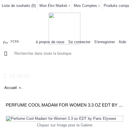
Liste de souhaits (
0
)
Mon Eko Market
Mes Comptes
Produits compar
à propos de nous
Se connecter
S'enregistrer
Aide
FCFA
0 article(s) - 0FCFA
LE MENU
Accueil
Perfume Cool Madam for Women 3.3 oz EDT by Paris Elysees
PERFUME COOL MADAM FOR WOMEN 3.3 OZ EDT BY PARIS ELYSEES
Cliquez sur Image pour la Galerie