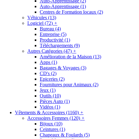
Auto-Apprentissage
(2)
Auto-Apprentissage
(1)
Centres de Formation locaux
(2)
Véhicules
(13)
Logiciel
(72)
+
Bureau
(4)
Entreprise
(5)
Productivité
(1)
Téléchargements
(9)
Autres Catégories
(47)
+
Amélioration de la Maison
(13)
Apps
(1)
Bagages & Voyages
(3)
CD's
(2)
Epiceries
(2)
Fournitures pour Animaux
(2)
Jeux
(1)
Outils
(10)
Pièces Auto
(1)
Vidéos
(1)
Vêtements & Accessoires
(1160)
+
Accessoires Femmes
(120)
+
Bijoux
(10)
Ceintures
(1)
Chapeaux & Foulards
(5)