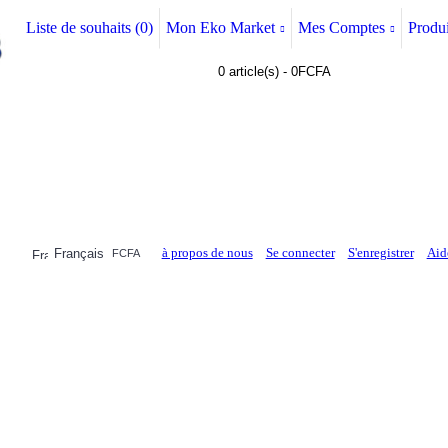
Liste de souhaits (
0
)
Mon Eko Market
Mes Comptes
Produi
0 article(s) - 0FCFA
à propos de nous
Se connecter
S'enregistrer
Aid
Français
FCFA
LEMENTS
MAISON & CUISINE
AUTRE DEPARTEMENTS
ACHAT A 