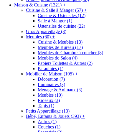
Maison & Cuisine
(1321)
+
Cuisine & Salle à Manger
(57)
+
Cuisine & Ustensiles
(12)
Salle à Manger
(1)
Ustensiles de cuisine
(22)
Gros Appareillage
(3)
Meubles
(60)
+
Cuisine & Meubles
(13)
Meubles de Bureau
(17)
Meubles de Chambre à coucher
(8)
Meubles de Salon
(4)
Papiers Toilettes & Autres
(2)
Parapluies
(1)
Mobilier de Maison
(105)
+
Décoration
(7)
Luminaires
(3)
Ménage & Animaux
(3)
Meubles
(10)
Rideaux
(3)
Tapis
(1)
Petits Appareillage
(13)
Bébé, Enfants & Jouets
(393)
+
Autres
(1)
Couches
(1)