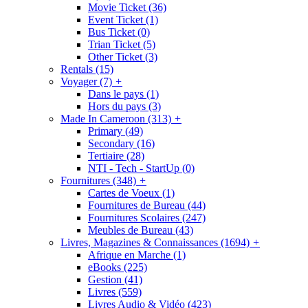
Movie Ticket
(36)
Event Ticket
(1)
Bus Ticket
(0)
Trian Ticket
(5)
Other Ticket
(3)
Rentals
(15)
Voyager
(7)
+
Dans le pays
(1)
Hors du pays
(3)
Made In Cameroon
(313)
+
Primary
(49)
Secondary
(16)
Tertiaire
(28)
NTI - Tech - StartUp
(0)
Fournitures
(348)
+
Cartes de Voeux
(1)
Fournitures de Bureau
(44)
Fournitures Scolaires
(247)
Meubles de Bureau
(43)
Livres, Magazines & Connaissances
(1694)
+
Afrique en Marche
(1)
eBooks
(225)
Gestion
(41)
Livres
(559)
Livres Audio & Vidéo
(423)