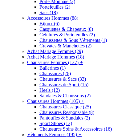
Porte-Monnaie
(2)
Portefeuilles
(2)
Sacs
(18)
Accessoires Hommes
(88)
+
Bijoux
(6)
Casquettes & Chapeaux
(8)
Ceintures & Portefeuilles
(2)
Chaussettes & Sous-Vêtements
(1)
Cravates & Manchettes
(2)
Achat Mariage Femmes
(29)
Achat Mariage Hommes
(18)
Chaussures Femmes
(137)
+
Ballerines
(1)
Chaussures
(26)
Chaussures & Sacs
(33)
Chaussures de Sport
(15)
Heels
(12)
Sandales & Chaussons
(2)
Chaussures Hommes
(105)
+
Chaussures Classique
(25)
Chaussures Responsable
(8)
Pantoufles & Sandales
(2)
Sport Shoes
(13)
Chaussures Soins & Accessoires
(16)
Vêtements Femmes
(195)
+