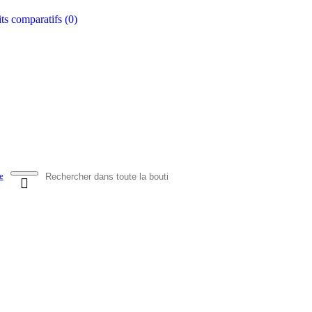
ts comparatifs (
0
)
e
L'ETRANGER
BONNE AFFAIRES
VENDEURS