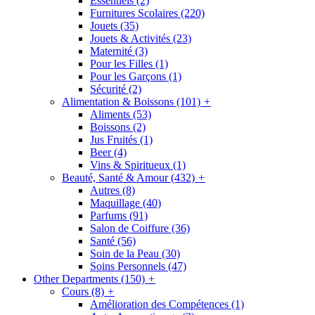
Essentiels
(2)
Furnitures Scolaires
(220)
Jouets
(35)
Jouets & Activités
(23)
Maternité
(3)
Pour les Filles
(1)
Pour les Garçons
(1)
Sécurité
(2)
Alimentation & Boissons
(101)
+
Aliments
(53)
Boissons
(2)
Jus Fruités
(1)
Beer
(4)
Vins & Spiritueux
(1)
Beauté, Santé & Amour
(432)
+
Autres
(8)
Maquillage
(40)
Parfums
(91)
Salon de Coiffure
(36)
Santé
(56)
Soin de la Peau
(30)
Soins Personnels
(47)
Other Departments
(150)
+
Cours
(8)
+
Amélioration des Compétences
(1)