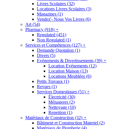
Livres Scolaires
(32)
Locations Livres Scolaires
(3)
Magazines
(1)
Vendez'- Nous Vos Livres
(6)
Art
(54)
Pharmacy
(918)
+
Regulated
(451)
Non Regulated
(1)
Services et Compétences
(127)
+
Demande Quotation
(1)
Divers
(5)
Evénements & Divertissements
(39)
+
Location Evénements
(12)
Location Maison
(13)
Locations Meublées
(6)
Petits Travaux
(1)
Revues
(1)
Services Domestiques
(51)
+
Électricité
(30)
Ménageres
(2)
Nettoyage
(10)
Repetiion
(1)
Matériaux de Construction
(32)
+
Bâtiment et Construction Materiel
(2)
Matériaux de Plomberie
(4)