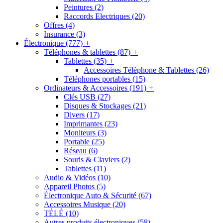
Peintures
(2)
Raccords Electriques
(20)
Offres
(4)
Insurance
(3)
Électronique
(777)
+
Téléphones & tablettes
(87)
+
Tablettes
(35)
+
Accessoires Téléphone & Tablettes
(26)
Téléphones portables
(15)
Ordinateurs & Accessoires
(191)
+
Clés USB
(27)
Disques & Stockages
(21)
Divers
(17)
Imprimantes
(23)
Moniteurs
(3)
Portable
(25)
Réseau
(6)
Souris & Claviers
(2)
Tablettes
(11)
Audio & Vidéos
(10)
Appareil Photos
(5)
Électronique Auto & Sécurité
(67)
Accessoires Musique
(20)
TÉLÉ
(10)
Autres produits électroniques
(58)