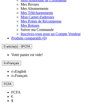
Mon Historique de Commande
Mes Revues
Mes Abonnements
Mes Téléchargements
Mon Carnet d'adresses
Mes Points de Récompense
Mes Retours
Suivre ma Commande
Inscrivez-vous pour un Compte Vendeur
Produits comparatifs (
0
)
0 article(s) - 0FCFA
Votre panier est vide!
Français
English
Français
FCFA
FCFA
€
$