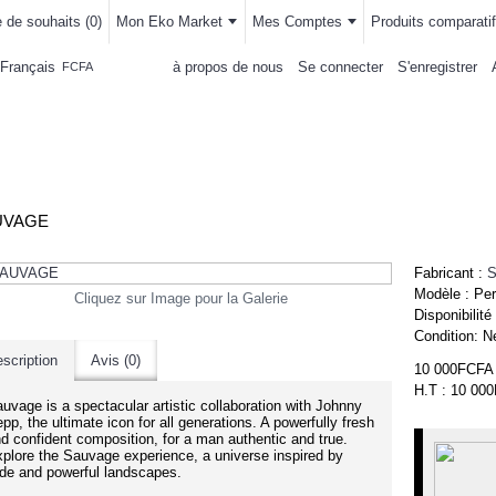
e de souhaits (
0
)
Mon Eko Market
Mes Comptes
Produits comparatif
Français
à propos de nous
Se connecter
S'enregistrer
FCFA
LLEMENTS
MAISON & CUISINE
AUTRE DEPARTEMENTS
ACHAT
UVAGE
Fabricant :
Modèle :
Pe
Cliquez sur Image pour la Galerie
Disponibilité
Condition:
N
scription
Avis (0)
10 000FCFA
H.T : 10 00
uvage is a spectacular artistic collaboration with Johnny
pp, the ultimate icon for all generations. A powerfully fresh
d confident composition, for a man authentic and true.
plore the Sauvage experience, a universe inspired by
de and powerful landscapes.