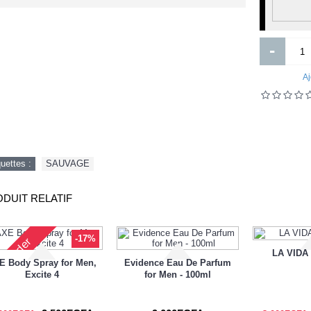
The Gift of Fear
Location de nappes EMH
-
Aj
quettes :
SAUVAGE
2 000FCFA
0FCFA
DUIT RELATIF
Ajouter
Ajouter
Ajout aux souhaits
Ajout au comparatif
Ajout aux souhaits
Ajout au comparatif
-17%
re-Order
LA VIDA
E Body Spray for Men,
Evidence Eau De Parfum
Excite 4
for Men - 100ml