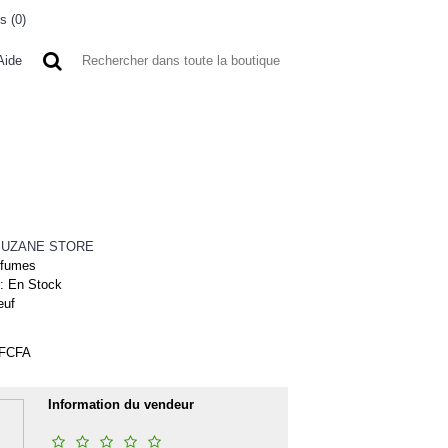
s (
0
)
0 article(s) - 0FCFA
Aide
 A L'ETRANGER
BONNE AFFAIRES
VENDEURS
SUZANE STORE
rfumes
 :
En Stock
euf
0FCFA
Information du vendeur