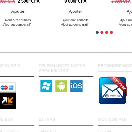
2 500FCFA
9 000FCFA
000FCFA
3 000FCFA
Ajouter
Ajouter
Aj
Ajout aux souhaits
Ajout aux souhaits
Ajout au
Ajout au comparatif
Ajout au comparatif
Ajout au 
E SURE &
TELECHARGEZ NOTRE
REJOINDRE NOT
APPS BIENTOT
CLIENT
EXTRAS
MON COMPTE
 App Bientot
Fabricants
Compte