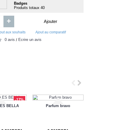
viagra 50mg comprime boite-4
Badges
HBR s 10 Must-Reads: 
Produits totaux
40
+
Ajouter
out aux souhaits
Ajout au comparatif
0 avis
Écrire un avis
/
27 680FCFA
3 000FC
Ajouter
Ajouter
Ajout aux souhaits
Ajout au comparatif
Ajout aux souhaits
Ajou
-17%
 ES BELLA
Parfum bravo
BAVARIA POUR HO
EDP-100ml