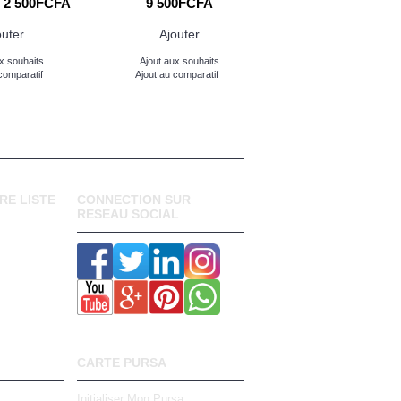
2 500FCFA
9 500FCFA
9 500FCFA
outer
Ajouter
Ajouter
x souhaits
Ajout aux souhaits
Ajout aux souhaits
comparatif
Ajout au comparatif
Ajout au comparatif
RE LISTE
CONNECTION SUR
RESEAU SOCIAL
CARTE PURSA
Initialiser Mon Pursa