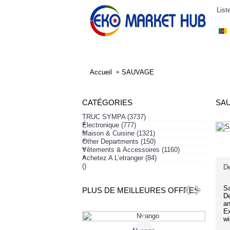
List
ELECTRONIQUE
AFFAIRES SYMPA
HABI
Accueil
SAUVAGE
CATÉGORIES
SA
TRUC SYMPA
(3737)
+
Électronique
(777)
+
Maison & Cuisine
(1321)
+
Other Departments
(150)
+
Vêtements & Accessoires
(1160)
+
Achetez A L’etranger
(84)
()
De
Sa
PLUS DE MEILLEURES OFFRES
De
an
Ex
wi