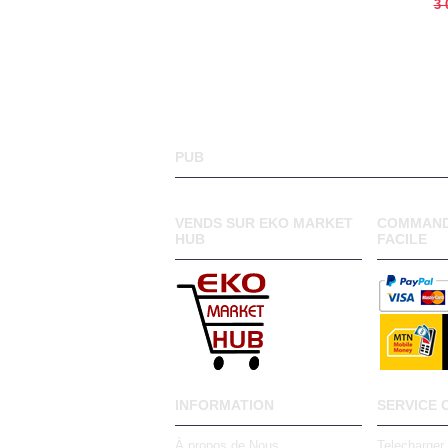
3 
PUB
VENDS SUR EKO MARKET
COMMAND
HUB
FACILE
INFORMATION
SERVICE 
À propos de Nous
Telecharger