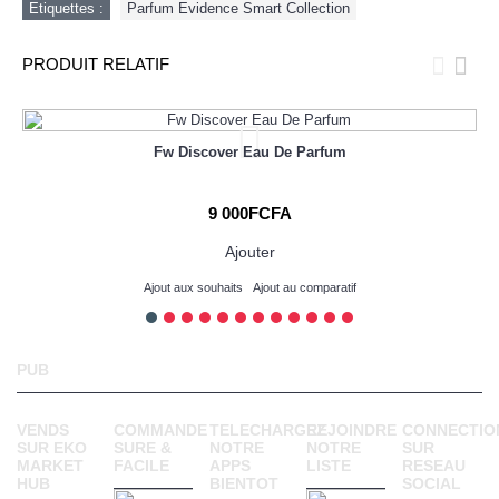
Etiquettes :
Parfum Evidence Smart Collection
PRODUIT RELATIF
Fw Discover Eau De Parfum
9 000FCFA
Ajouter
Ajout aux souhaits
Ajout au comparatif
PUB
VENDS
COMMANDE
TELECHARGEZ
REJOINDRE
CONNECTIO
SUR EKO
SURE &
NOTRE
NOTRE
SUR
MARKET
FACILE
APPS
LISTE
RESEAU
HUB
BIENTOT
SOCIAL