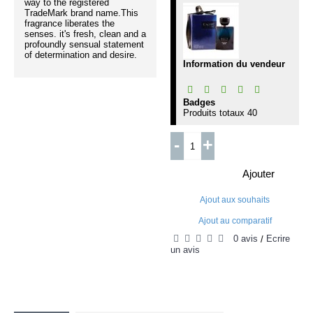
way to the registered
TradeMark brand name.This
fragrance liberates the
senses. it's fresh, clean and a
profoundly sensual statement
of determination and desire.
Information du vendeur
Badges
Produits totaux
40
-
+
Ajouter
Ajout aux souhaits
Ajout au comparatif
0 avis
Écrire
/
un avis