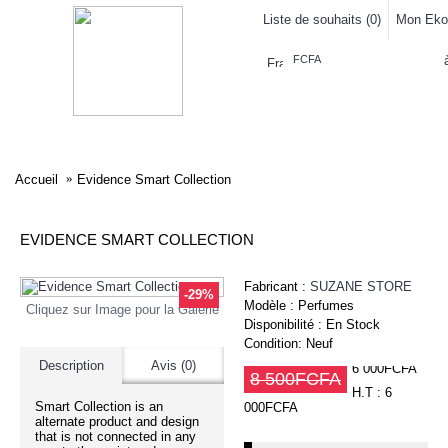
Liste de souhaits (
0
)
Mon Eko
FCFA
ELECTRONIQUE
AFFAIRES SYMPA
HABILLEMENTS
MAISON & 
Accueil
Evidence Smart Collection
EVIDENCE SMART COLLECTION
Fabricant :
SUZANE STORE
-29%
Modèle :
Perfumes
Cliquez sur Image pour la Galerie
Disponibilité :
En Stock
Condition:
Neuf
Description
Avis (0)
6 000FCFA
8 500FCFA
H.T : 6
Smart Collection is an
000FCFA
alternate product and design
that is not connected in any