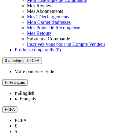
Mon Historique de Commande
Mes Revues
Mes Abonnements
Mes Téléchargements
Mon Carnet d'adresses
Mes Points de Récompense
Mes Retours
Suivre ma Commande
Inscrivez-vous pour un Compte Vendeur
Produits comparatifs (
0
)
0 article(s) - 0FCFA
Votre panier est vide!
Français
English
Français
FCFA
FCFA
€
$