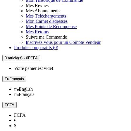
Mon Historique de Commande
Mes Revues
Mes Abonnements
Mes Téléchargements
Mon Carnet d'adresses
Mes Points de Récompense
Mes Retours
Suivre ma Commande
Inscrivez-vous pour un Compte Vendeur
Produits comparatifs (
0
)
0 article(s) - 0FCFA
Votre panier est vide!
Français
English
Français
FCFA
FCFA
€
$