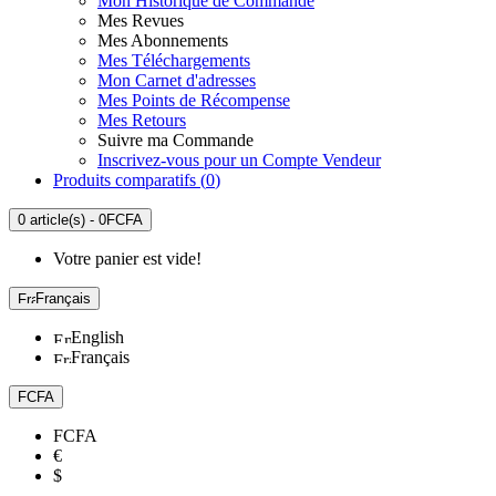
Mon Historique de Commande
Mes Revues
Mes Abonnements
Mes Téléchargements
Mon Carnet d'adresses
Mes Points de Récompense
Mes Retours
Suivre ma Commande
Inscrivez-vous pour un Compte Vendeur
Produits comparatifs (
0
)
0 article(s) - 0FCFA
Votre panier est vide!
Français
English
Français
FCFA
FCFA
€
$