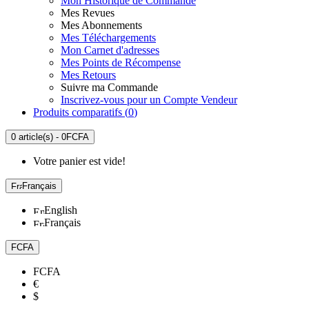
Mon Historique de Commande
Mes Revues
Mes Abonnements
Mes Téléchargements
Mon Carnet d'adresses
Mes Points de Récompense
Mes Retours
Suivre ma Commande
Inscrivez-vous pour un Compte Vendeur
Produits comparatifs (
0
)
0 article(s) - 0FCFA
Votre panier est vide!
Français
English
Français
FCFA
FCFA
€
$