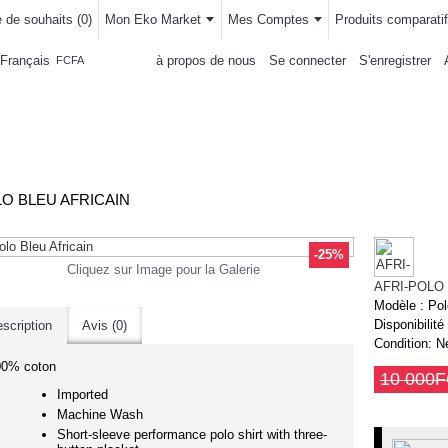
e de souhaits (
0
)
Mon Eko Market
Mes Comptes
Produits comparatif
Français
à propos de nous
Se connecter
S'enregistrer
FCFA
LLEMENTS
MAISON & CUISINE
AUTRE DEPARTEMENTS
ACHAT
O BLEU AFRICAIN
-25%
Cliquez sur Image pour la Galerie
AFRI-POLO
Modèle :
Pol
Disponibilité
scription
Avis (0)
Condition:
N
00% coton
10 000
Imported
Machine Wash
Short-sleeve performance polo shirt with three-