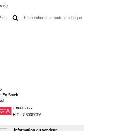
s (
0
)
0 article(s) - 0FCFA
Aide
 A L'ETRANGER
BONNE AFFAIRES
VENDEURS
o
 :
En Stock
euf
7 500FCFA
FCFA
H.T : 7 500FCFA
Information du vendeur