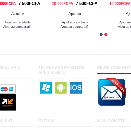
7 500FCFA
7 500FCFA
 000FCFA
10 000FCFA
10 000FCFA
Ajouter
Ajouter
Aj
Ajout aux souhaits
Ajout aux souhaits
Ajout au
Ajout au comparatif
Ajout au comparatif
Ajout au 
E SURE &
TELECHARGEZ NOTRE
REJOINDRE NOT
APPS BIENTOT
CLIENT
EXTRAS
MON COMPTE