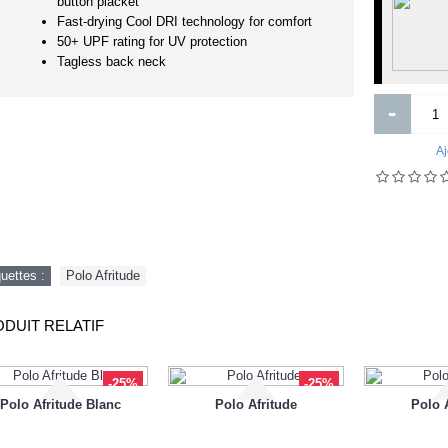
france lait enfant 1-age-400g
button placket
Understanding Finance
Fast-drying Cool DRI technology for comfort
50+ UPF rating for UV protection
Tagless back neck
-
3 750FCFA
2 000FCFA
Aj
Ajouter
Ajouter
Ajout aux souhaits
Ajout au comparatif
Ajout aux souhaits
Ajout au comparatif
quettes :
Polo Afritude
DUIT RELATIF
-25%
-25%
Polo Afritude Blanc
Polo Afritude
Polo 