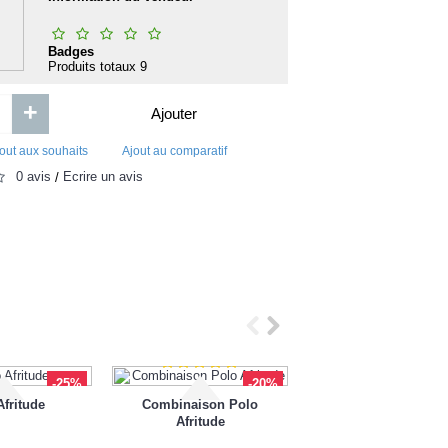
Kamasut
Foundation To Mathematics for
Nursery TWO
Badges
Produits totaux
9
+
Ajouter
1 000FCFA
0FCFA
out aux souhaits
Ajout au comparatif
Ajouter
Ajouter
0 avis
Écrire un avis
/
Ajout aux souhaits
Ajout au comparatif
Ajout aux souhaits
Ajou
-25%
-20%
Afritude
Combinaison Polo
Polo Afritude Bamil
Afritude
White