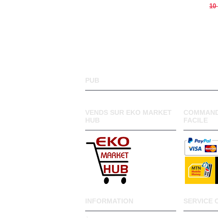
10
PUB
VENDS SUR EKO MARKET
COMMAND
HUB
FACILE
INFORMATION
SERVICE 