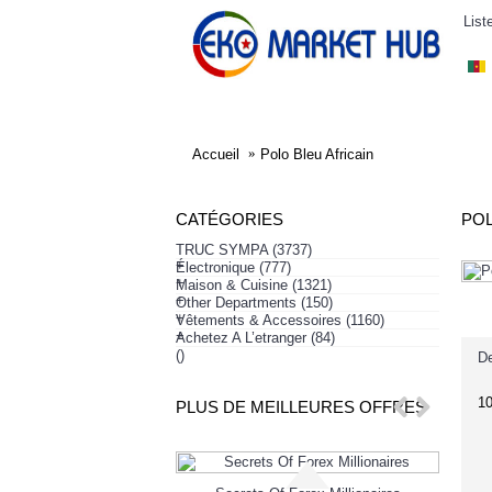
List
ELECTRONIQUE
AFFAIRES SYMPA
HABI
Accueil
Polo Bleu Africain
CATÉGORIES
POL
TRUC SYMPA
(3737)
+
Électronique
(777)
+
Maison & Cuisine
(1321)
+
Other Departments
(150)
+
Vêtements & Accessoires
(1160)
+
Achetez A L’etranger
(84)
()
De
1
PLUS DE MEILLEURES OFFRES