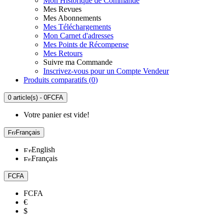
Mon Historique de Commande
Mes Revues
Mes Abonnements
Mes Téléchargements
Mon Carnet d'adresses
Mes Points de Récompense
Mes Retours
Suivre ma Commande
Inscrivez-vous pour un Compte Vendeur
Produits comparatifs (
0
)
0 article(s) - 0FCFA
Votre panier est vide!
Français
English
Français
FCFA
FCFA
€
$