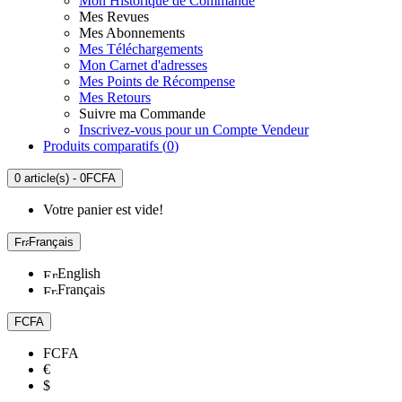
Mon Historique de Commande
Mes Revues
Mes Abonnements
Mes Téléchargements
Mon Carnet d'adresses
Mes Points de Récompense
Mes Retours
Suivre ma Commande
Inscrivez-vous pour un Compte Vendeur
Produits comparatifs (
0
)
0 article(s) - 0FCFA
Votre panier est vide!
Français
English
Français
FCFA
FCFA
€
$