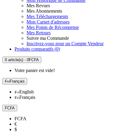
Mon Historique de Commande
Mes Revues
Mes Abonnements
Mes Téléchargements
Mon Carnet d'adresses
Mes Points de Récompense
Mes Retours
Suivre ma Commande
Inscrivez-vous pour un Compte Vendeur
Produits comparatifs (
0
)
0 article(s) - 0FCFA
Votre panier est vide!
Français
English
Français
FCFA
FCFA
€
$