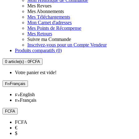
Mon Historique de Commande
Mes Revues
Mes Abonnements
Mes Téléchargements
Mon Carnet d'adresses
Mes Points de Récompense
Mes Retours
Suivre ma Commande
Inscrivez-vous pour un Compte Vendeur
Produits comparatifs (
0
)
0 article(s) - 0FCFA
Votre panier est vide!
Français
English
Français
FCFA
FCFA
€
$