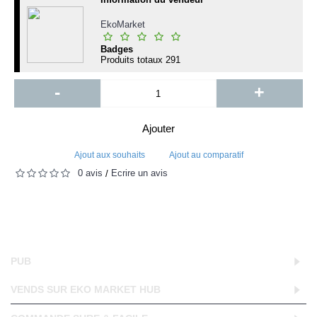
EkoMarket
Badges
Produits totaux
291
-
+
Ajouter
Ajout aux souhaits
Ajout au comparatif
0 avis
Écrire un avis
/
PUB
VENDS SUR EKO MARKET HUB