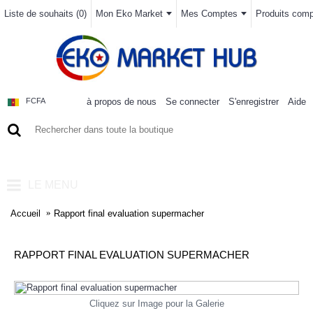
Liste de souhaits (
0
)
Mon Eko Market
Mes Comptes
Produits compa
à propos de nous
Se connecter
S'enregistrer
Aide
FCFA
0 article(s) - 0FCFA
LE MENU
Accueil
Rapport final evaluation supermacher
RAPPORT FINAL EVALUATION SUPERMACHER
Cliquez sur Image pour la Galerie