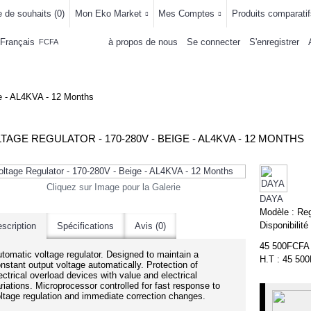
e de souhaits (
0
)
Mon Eko Market
Mes Comptes
Produits comparatif
Français
à propos de nous
Se connecter
S'enregistrer
FCFA
LLEMENTS
MAISON & CUISINE
AUTRE DEPARTEMENTS
ACHAT
ge - AL4KVA - 12 Months
TAGE REGULATOR - 170-280V - BEIGE - AL4KVA - 12 MONTHS
Cliquez sur Image pour la Galerie
DAYA
Modèle :
Reg
Disponibilité
scription
Spécifications
Avis (0)
45 500FCFA
tomatic voltage regulator. Designed to maintain a
H.T : 45 50
nstant output voltage automatically. Protection of
ectrical overload devices with value and electrical
riations. Microprocessor controlled for fast response to
ltage regulation and immediate correction changes.
-1