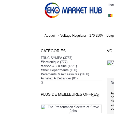
List
ELECTRONIQUE
AFFAIRES SYMPA
HABI
Accueil
Voltage Regulator - 170-280V - Bei
CATÉGORIES
VOL
TRUC SYMPA
(3737)
+
Électronique
(777)
+
Maison & Cuisine
(1321)
+
Other Departments
(150)
+
Vêtements & Accessoires
(1160)
+
Achetez A L’etranger
(84)
()
De
Au
PLUS DE MEILLEURES OFFRES
co
el
va
vo