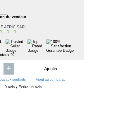
HITMAN and BODYGUARD
Uncover Your Potentia
ion du vendeur
1 500FCFA
0FCFA
E AFRIC SARL
Ajouter
Ajouter
Ajout aux souhaits
Ajout au comparatif
Ajout aux souhaits
Ajou
totaux
92
+
Ajouter
out aux souhaits
Ajout au comparatif
0 avis
Écrire un avis
/