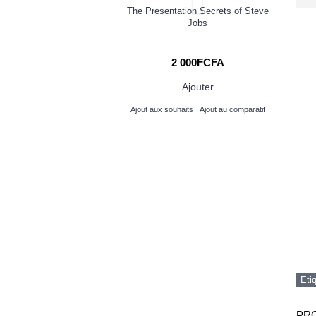
urtenseur APC
The Presentation Secrets of Steve
ch
Jobs
ma
 000FCFA
2 000FCFA
Ajouter
Ajouter
its
Ajout au comparatif
Ajout aux souhaits
Ajout au comparatif
Eti
PRO