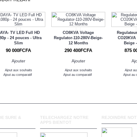
AYA- TV LED Full HD
CO8KVA Voltage
Regulateu
80p - 24 pouces - Ultra
Regulator-110-280V-Beige-
CO20KVA -
Slim
12 Months
Beige 
90 000FCFA
290 400FCFA
875 0
Ajouter
Ajouter
Aj
Ajout aux souhaits
Ajout aux souhaits
Ajout au
Ajout au comparatif
Ajout au comparatif
Ajout au 
E SURE &
TELECHARGEZ NOTRE
REJOINDRE NOT
APPS BIENTOT