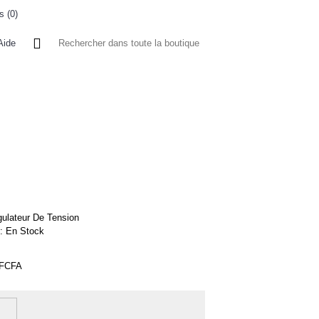
s (
0
)
0 article(s) - 0FCFA
Aide
 A L'ETRANGER
BONNE AFFAIRES
VENDEURS
ulateur De Tension
 :
En Stock
0FCFA
7%