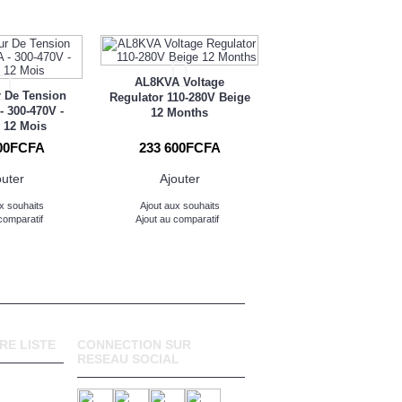
AL8KVA Voltage
r De Tension
Regulator 110-280V Beige
 300-470V -
12 Months
- 12 Mois
00FCFA
233 600FCFA
outer
Ajouter
x souhaits
Ajout aux souhaits
comparatif
Ajout au comparatif
RE LISTE
CONNECTION SUR
RESEAU SOCIAL