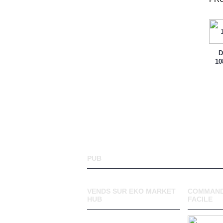
D
10
PUB
VENDS SUR EKO MARKET
COMMAND
HUB
FACILE