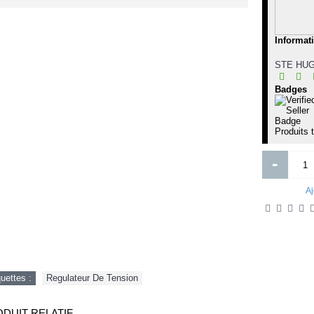
Talon bordeaux pour femme
aussure à Talon en dain Femme de
rque belle wonan pointure 41 avec
Informat
semelle de talon rechangable
14 000FCFA
15 000FCFA
18 000FCFA
STE HUG
Ajouter
Ajouter
Badges
Ajout aux souhaits
Ajout au comparatif
Ajout aux souhaits
Ajout au comparatif
Produits 
-
Aj
quettes :
Regulateur De Tension
DUIT RELATIF