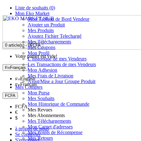
Liste de souhaits (
0
)
Mon Eko Market
Mon Tableau de Bord Vendeur
Ajouter un Produit
Mes Produits
Ajoutez Fichier Telechargé
Mes Téléchargements
0 article(s) - 0FCFA
Mes Coupons
Mon Profil
Votre panier est vide!
L’historique de mes Vendeurs
Les Transactions de mes Vendeurs
Français
Mon Adhesion
Mes Frais de Livraison
English
Ajout/Mise a Jour Groupe Produit
Français
Mes Comptes
Mon Pursa
FCFA
Mes Souhaits
Mon Historique de Commande
FCFA
Mes Revues
€
Mes Abonnements
$
Mes Téléchargements
Mon Carnet d'adresses
à propos de nous
Mes Points de Récompense
Se connecter
Mes Retours
S'enregistrer