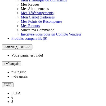
Mon Historique de Commande
Mes Revues
Mes Abonnements
Mes Téléchargements
Mon Carnet d'adresses
Mes Points de Récompense
Mes Retours
Suivre ma Commande
Inscrivez-vous pour un Compte Vendeur
Produits comparatifs (
0
)
0 article(s) - 0FCFA
Votre panier est vide!
Français
English
Français
FCFA
FCFA
€
$