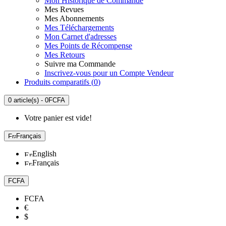
Mon Historique de Commande
Mes Revues
Mes Abonnements
Mes Téléchargements
Mon Carnet d'adresses
Mes Points de Récompense
Mes Retours
Suivre ma Commande
Inscrivez-vous pour un Compte Vendeur
Produits comparatifs (
0
)
0 article(s) - 0FCFA
Votre panier est vide!
Français
English
Français
FCFA
FCFA
€
$